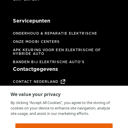
Servicepunten
ONDERHOUD & REPARATIE ELEKTRISCHE
ONZE MOOBI CENTERS
APK KEURING VOOR EEN ELEKTRISCHE OF
HYBRIDE AUTO
BANDEN BIJ ELEKTRISCHE AUTO'S
Contactgegevens
CONTACT NEDERLAND
CONTACT BELGIË
We value your privacy
OOK MOOBI CENTER WORDEN?
By clicking “Accept All Cookies”, you agree to the storing of
VEELGESTELDE VRAGEN
cookies on your device to enhance site navigation, analyze
site usage, and assist in our marketing efforts.
ALGEMENE VOORWAARDEN